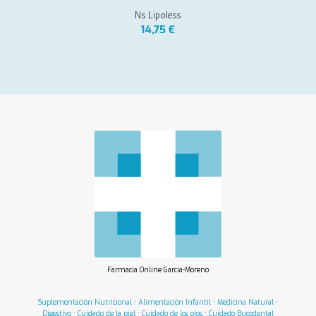
Ns Lipoless
14,75
€
Farmacia Online García-Moreno
Suplementación Nutricional
·
Alimentación Infantil
·
Medicina Natural
·
Digestivo
·
Cuidado de la piel
·
Cuidado de los ojos
·
Cuidado Bucodental