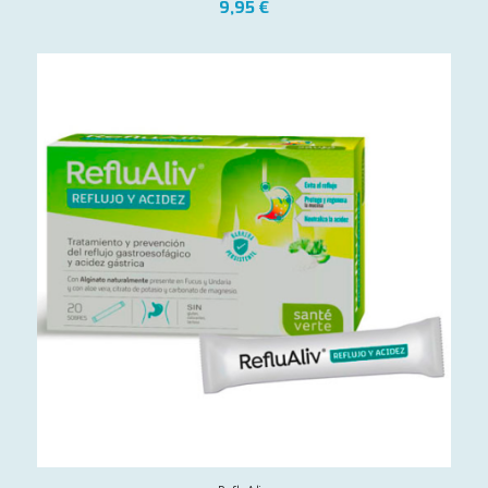
9,95
€