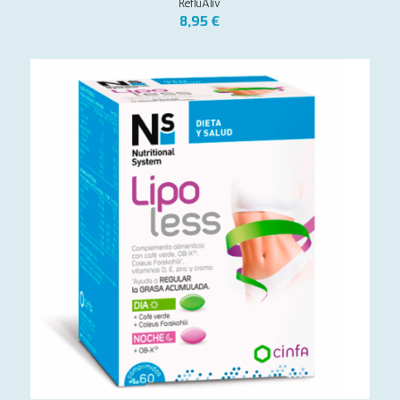
RefluAliv
8,95
€