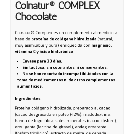
Colnatur® COMPLEX
Chocolate
Colnatur® Complex es un complemento alimenticio a
base de
proteína de colágeno hidrolizada
(natural,
muy asimilable y pura) enriquecida con
magnesio,
vitamina C y ácido hialurónico
.
Envase para 30 días.
Sin lactosa, sin colorantes ni conservantes.
No se han reportado incompatibilidades con la
toma de medicamentos ni de otros complementos
alimenticios.
Ingredientes
Proteína colágeno hidrolizada, preparado al cacao
(cacao desgrasado en polvo (42%), maltodextrina,
harina de trigo, fibra, sales minerales (calcio, fósforo),
emulgente (lecitina de girasol), antiaglomerante
(fosfato tricálcico), extracto de malta, de cebada,