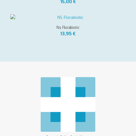
15,00
€
Ns Florabiotic
13,95
€