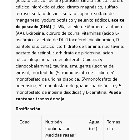
(fosfato cálcico, fosfato potásico, citrato sódico, cloruro
cálcico, hidróxido cálcico, citrato magnésico, sulfato
ferroso, sulfato de zinc, sulfato cúprico, sulfato de
manganeso, yoduro potásico y selenito sódico),
aceite
de pescado (DHA)
(0,6%), aceite de Mortierella alpina
(AA), L-tirosina, cloruro de colina, vitaminas (ácido L-
ascórbico, acetato de DL--tocoferol, nicotinamida, D-
pantotenato cálcico, clorhidrato de tiamina, riboflavina,
acetato de retinol, clorhidrato de piridoxina, ácido
fólico, filoquinona, colecalciferol, D-biotina y
cianocobalamina), taurina, emulgente (lecitina de
girasol), nucleótidos(5’-monofosfato de citidina, 5’-
monofosfato de uridina disódica, 5’-monofosfato de
adenosina, 5’-monofosfato de guanosina disódica y 5’-
monofosfato de inosina disódica) y L-carnitina.
Puede
contener trazas de soja.
Dosificación
Edad
Nutribén
Agua
Tomas
Continuación
(ml)
día
Medidas rasas*